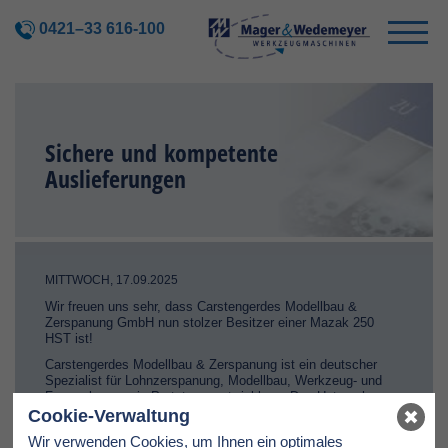
0421–33 616-100
Sichere und kompetente
Auslieferungen
MITTWOCH, 17.09.2025
Wir freuen uns sehr, dass Carstengerdes Modellbau &
Zerspanung GmbH nun stolzer Besitzer einer Mazak 250
HST ist!
Carstengerdes Modellbau & Zerspanung ist ein deutscher
Spezialist für Lohnzerspanung, Modellbau, Werkzeug- und
Formenbau sowie Prototypenentwicklung. Das Unternehmen
fertigt Teile von Einzelstücken bis zur Kleinserie – und das
Cookie-Verwaltung
mit höchster Präzision und großer Flexibilität. Neben der
Wir verwenden Cookies, um Ihnen ein optimales
modernen Technologie überzeugt Carstengerdes durch