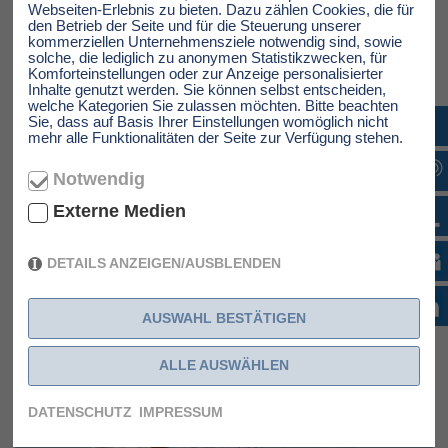
Webseiten-Erlebnis zu bieten. Dazu zählen Cookies, die für
starkes technisches Know-how, zuverlässige Prozesse und
den Betrieb der Seite und für die Steuerung unserer
ein erfahrenes Team.
kommerziellen Unternehmensziele notwendig sind, sowie
Warum die Mazak 250 HST eine hervorragende Wahl ist:
solche, die lediglich zu anonymen Statistikzwecken, für
Die Mazak 250 HST steht für Innovation und Leistung auf
Komforteinstellungen oder zur Anzeige personalisierter
hohem Niveau. Als horizontales Bearbeitungszentrum bietet
Inhalte genutzt werden. Sie können selbst entscheiden,
sie:
welche Kategorien Sie zulassen möchten. Bitte beachten
Sie, dass auf Basis Ihrer Einstellungen womöglich nicht
hohe Produktivität dank der Mazatrol Smooth AI-
mehr alle Funktionalitäten der Seite zur Verfügung stehen.
Steuerung
exakte und reproduzierbare Ergebnisse dank des
stabilen Maschinenbaus
Notwendig
große Flexibilität im Einsatz verschiedener Werkstoffe
und umfangreicher Bearbeitungsaufgaben
Externe Medien
zuverlässige Technologie und intelligente Lösungen,
wie sie Mazak für seine Maschinen entwickelt, um
Effizienz und Präzision zu verbinden.
DETAILS ANZEIGEN/AUSBLENDEN
Mit der neuen Maschine wird Carstengerdes seine
Fertigungsmöglichkeiten weiter ausbauen können – und wir
sind stolz, ein Teil dieser Erweiterung zu sein!
AUSWAHL BESTÄTIGEN
Wir danken Carstengerdes für das entgegengebrachte
Vertrauen.
ALLE AUSWÄHLEN
DATENSCHUTZ
IMPRESSUM