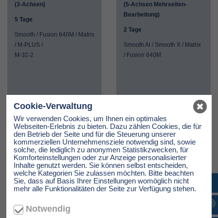
(3-Achsen)
(5-Achsen Mehrseiten-
Bearbeitung)
5 Tage
2 Tage
Smooth / Fusion 640M / Matrix
/ M-PLUS /
Smooth Ai / Smooth X / Matrix
M-32-2
/ Fusion 640M
Cookie-Verwaltung
Wir verwenden Cookies, um Ihnen ein optimales
MEHR INFOS
MEHR INFOS
Webseiten-Erlebnis zu bieten. Dazu zählen Cookies, die für
den Betrieb der Seite und für die Steuerung unserer
kommerziellen Unternehmensziele notwendig sind, sowie
solche, die lediglich zu anonymen Statistikzwecken, für
Drehen + Fräsen
2D-CAD
Komforteinstellungen oder zur Anzeige personalisierter
Inhalte genutzt werden. Sie können selbst entscheiden,
welche Kategorien Sie zulassen möchten. Bitte beachten
Sie, dass auf Basis Ihrer Einstellungen womöglich nicht
(Integrex)
Datenübernahme
mehr alle Funktionalitäten der Seite zur Verfügung stehen.
8 Tage
1 Tag
Notwendig
Smooth Ai / Smooth X / Matrix
DXF und DWG für Matrix-CAM