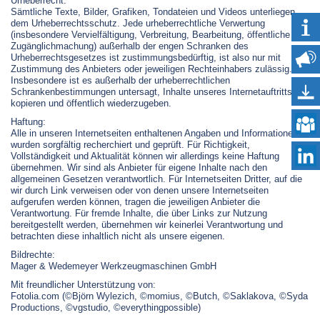
Urheberrecht:
Sämtliche Texte, Bilder, Grafiken, Tondateien und Videos unterliegen
dem Urheberrechtsschutz. Jede urheberrechtliche Verwertung
(insbesondere Vervielfältigung, Verbreitung, Bearbeitung, öffentliche
Zugänglichmachung) außerhalb der engen Schranken des
Urheberrechtsgesetzes ist zustimmungsbedürftig, ist also nur mit
Zustimmung des Anbieters oder jeweiligen Rechteinhabers zulässig.
Insbesondere ist es außerhalb der urheberrechtlichen
Schrankenbestimmungen untersagt, Inhalte unseres Internetauftritts zu
kopieren und öffentlich wiederzugeben.
Haftung:
Alle in unseren Internetseiten enthaltenen Angaben und Informationen
wurden sorgfältig recherchiert und geprüft. Für Richtigkeit,
Vollständigkeit und Aktualität können wir allerdings keine Haftung
übernehmen. Wir sind als Anbieter für eigene Inhalte nach den
allgemeinen Gesetzen verantwortlich. Für Internetseiten Dritter, auf die
wir durch Link verweisen oder von denen unsere Internetseiten
aufgerufen werden können, tragen die jeweiligen Anbieter die
Verantwortung. Für fremde Inhalte, die über Links zur Nutzung
bereitgestellt werden, übernehmen wir keinerlei Verantwortung und
betrachten diese inhaltlich nicht als unsere eigenen.
Bildrechte:
Mager & Wedemeyer Werkzeugmaschinen GmbH
Mit freundlicher Unterstützung von:
Fotolia.com (©Björn Wylezich, ©momius, ©Butch, ©Saklakova, ©Syda
Productions, ©vgstudio, ©everythingpossible)