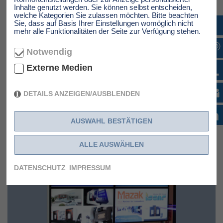
Inhalte genutzt werden. Sie können selbst entscheiden,
Am Nachmittag erlebten die Interessenten hautnah
welche Kategorien Sie zulassen möchten. Bitte beachten
die überragenden Fräs-Technologie anhand einer VTC 530 C
Sie, dass auf Basis Ihrer Einstellungen womöglich nicht
mit Siemens Sinumerik - Steuerung. Hier wurden auch live
mehr alle Funktionalitäten der Seite zur Verfügung stehen.
die leistungsstarken Zerspanungswerkzeuge von ISCAR
vorgestellt.
Notwendig
Die Teilnehmer verließen uns nach erhalt einer
Teilnahmebestätigung, mit dem guten Gefühl einen
Externe Medien
ausgefüllten und lehrreichen Tag erlebt zu haben.
DETAILS ANZEIGEN/AUSBLENDEN
Wir bedanken uns bei den Partner Mazak und ISCAR, sowie
den Interessenten, für einen spannenden Tag.
AUSWAHL BESTÄTIGEN
ALLE AUSWÄHLEN
DATENSCHUTZ
IMPRESSUM