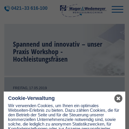
0421–33 616-100
Spannend und innovativ – unser
Praxis Workshop -
Hochleistungsfräsen
FREITAG, 17.05.2019
In Zusammenarbeit mit Mazak und ISCAR entstand am 16.
Cookie-Verwaltung
Mai ein vielseitiges Programm zum Thema
Hochleistungsfräsen.
Wir verwenden Cookies, um Ihnen ein optimales
Webseiten-Erlebnis zu bieten. Dazu zählen Cookies, die für
Der Vormittag wurde interessanten Fachvorträgen gewidmet,
den Betrieb der Seite und für die Steuerung unserer
in denen Mazak und ISCAR den Kunden die einzelnen
kommerziellen Unternehmensziele notwendig sind, sowie
Möglichkeiten näher brachten. Die Mager & Wedemeyer
solche, die lediglich zu anonymen Statistikzwecken, für
Spezialisten standen ebenfalls für Fragen zur Verfügung.
Komforteinstellungen oder zur Anzeige personalisierter