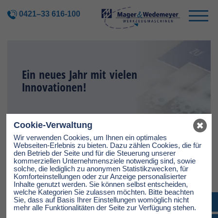
0421–33 616-100
Ein neues Jahr mit vielen
Innovationen!
Cookie-Verwaltung
DONNERSTAG, 09.01.2020
Wir verwenden Cookies, um Ihnen ein optimales
Webseiten-Erlebnis zu bieten. Dazu zählen Cookies, die für
Gemeinsam mit unseren Partnern sind wir auch 2020 bestrebt
den Betrieb der Seite und für die Steuerung unserer
Sie bestmöglich zu unterstützen. Mit dem Blick in eine
kommerziellen Unternehmensziele notwendig sind, sowie
innovative Zukunft gerichtet, ist auch unser Partner Mazak
solche, die lediglich zu anonymen Statistikzwecken, für
immer daran interessiert, seine Produkte für den Kunden
Komforteinstellungen oder zur Anzeige personalisierter
noch bedienerfreundlicher zu gestalten.
Inhalte genutzt werden. Sie können selbst entscheiden,
welche Kategorien Sie zulassen möchten. Bitte beachten
Mit der Smooth Ai Steuerung bringt Mazak die nächste
Sie, dass auf Basis Ihrer Einstellungen womöglich nicht
Generation der MAZATROL Smooth-CNC-Steuerung auf den
mehr alle Funktionalitäten der Seite zur Verfügung stehen.
Markt. Diese sind branchenführend in der praktischen
Anwendung von künstlicher Intelligenz und