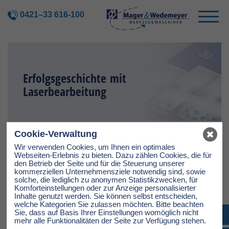
0421–33 616-100
Erfolgsgeschichte mit
Laserbearbeitung
Cookie-Verwaltung
DIENSTAG, 27.07.2021
Wir verwenden Cookies, um Ihnen ein optimales
Webseiten-Erlebnis zu bieten. Dazu zählen Cookies, die für
Die Firma IBAK ist nach eigenen Angaben größter Hersteller
den Betrieb der Seite und für die Steuerung unserer
und Vertreiber von Kanalinspektionssystemen und
kommerziellen Unternehmensziele notwendig sind, sowie
gleichzeitig das älteste Unternehmen der Branche.
solche, die lediglich zu anonymen Statistikzwecken, für
Für die Kennzeichnung ihrer Produkte benötigte IBAK eine
Komforteinstellungen oder zur Anzeige personalisierter
Möglichkeit, die einen ausgewiesenen Ex-Schutz
Inhalte genutzt werden. Sie können selbst entscheiden,
berücksichtigt. Da ein explosionsfähiges Gas-Luftgemisch in
welche Kategorien Sie zulassen möchten. Bitte beachten
den Kanälen und Abwasserrohrsystem entstehen kann.
Sie, dass auf Basis Ihrer Einstellungen womöglich nicht
mehr alle Funktionalitäten der Seite zur Verfügung stehen.
Wir freuen uns, dass in unserer Zusammenarbeit, der Kontakt