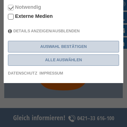
mit unserem Partner Optogon entstanden ist, um dieses
Problem zu lösen.
Notwendig
LESEN SIE HIER DEN GANZEN ARTIKEL
Externe Medien
DETAILS ANZEIGEN/AUSBLENDEN
AUSWAHL BESTÄTIGEN
ALLE AUSWÄHLEN
DATENSCHUTZ
IMPRESSUM
Gleich informieren!
0421–33 616-100